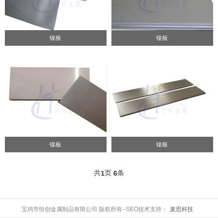
镍板
镍板
镍板
镍板
共
页
条
1
6
宝鸡市恒创金属制品有限公司 版权所有--SEO技术支持：
麦思科技