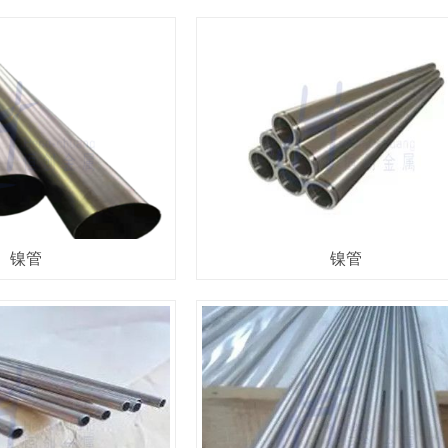
镍管
镍管