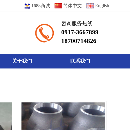
1688商城
简体中文
English
咨询服务热线
0917-3667899
18700714826
关于我们
联系我们