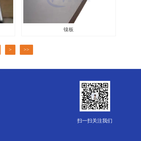
镍板
>
>>
扫一扫关注我们