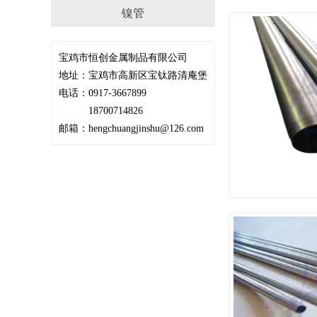
镍管
宝鸡市恒创金属制品有限公司
地址：宝鸡市高新区宝钛路清庵堡
电话：0917-3667899
18700714826
邮箱：hengchuangjinshu@126.com