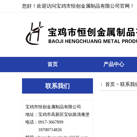
您好！欢迎访问宝鸡市恒创金属制品有限公司官网！
首页
产品中心
：
首页
>
联系我
联系我们
宝鸡市恒创金属制品有限公司
地址：宝鸡市高新区宝钛路清庵堡
电话：0917-3667899
18700714826