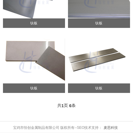
钛板
钛板
钛板
钛板
共
页
条
1
6
宝鸡市恒创金属制品有限公司 版权所有--SEO技术支持：
麦思科技